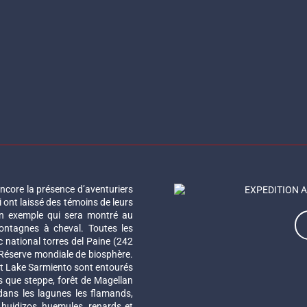
encore la présence d’aventuriers
 ont laissé des témoins de leurs
un exemple qui sera montré au
ontagnes à cheval. Toutes les
c national torres del Paine (242
a Réserve mondiale de biosphère.
et Lake Sarmiento sont entourés
s que steppe, forêt de Magellan
 dans les lagunes les flamands,
huidizos, huemules, renards et