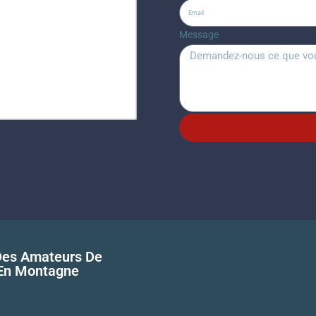
 not found
Message
 Des Amateurs De
 En Montagne