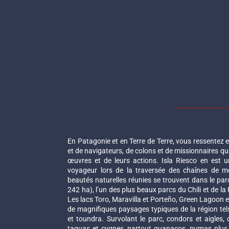
En Patagonie et en Terre de Terre, vous ressentez 
et de navigateurs, de colons et de missionnaires qui
œuvres et de leurs actions. Isla Riesco en est 
voyageur lors de la traversée des chaînes de m
beautés naturelles réunies se trouvent dans le par
242 ha), l’un des plus beaux parcs du Chili et de l
Les lacs Toro, Maravilla et Porteño, Green Lagoon 
de magnifiques paysages typiques de la région tel
et toundra. Survolant le parc, condors et aigles,
taguas et cygnes, partout guanacos, pumas plus 