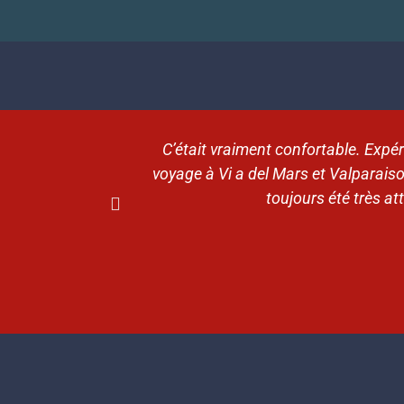
C’était vraiment confortable. Expér
voyage à Vi a del Mars et Valparaiso
toujours été très a